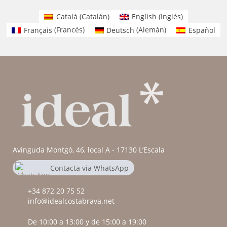
Català
(
Catalán
)
English
(
Inglés
)
Français
(
Francés
)
Deutsch
(
Alemán
)
Español
Avinguda Montgó, 46, local A - 17130 L’Escala
Contacta via WhatsApp
chat
+34 625 54 53 89
+34 872 20 75 52
info@idealcostabrava.net
De 10:00 a 13:00 y de 15:00 a 19:00